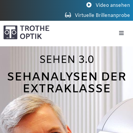
Zum
Video ansehen
Inhalt
Virtuelle Brillenanprobe
springen
Togg
Navig
Sehen 3.0
SEHEN 3.0
Brillen
SEHANALYSEN DER
EXTRAKLASSE
Kontaktlinsen
Über Trothe Optik
Kontakt