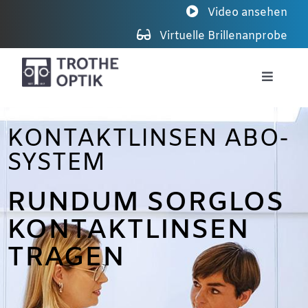
Zum
Video ansehen
Inhalt
Virtuelle Brillenanprobe
springen
Toggle
Navigat
Sehen 3.0
KONTAKTLINSEN ABO-
SYSTEM
Brillen
RUNDUM SORGLOS
Kontaktlinsen
KONTAKTLINSEN
TRAGEN
Über Trothe Optik
Kontakt