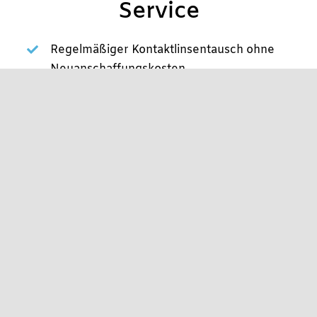
Service
Regelmäßiger Kontaktlinsentausch ohne
Neuanschaffungskosten
Kompletter Anpass- und Beratungsservice
Passgenaue, individuelle Kontaktlinsen
Alle notwendigen Pflegemittel und Zubehör
Regelmäßige Nachkontrollen und
Intensivreinigungen
Informationen zu Produktneuheiten und die
Möglichkeit, diese zu testen
Beim Brillenkauf: 10 % Rabatt auf die
Brillenfassung