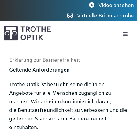
Zum
Video ansehen
Inhalt
Virtuelle Brillenanprobe
springen
Togg
Navig
Sehen 3.0
Erklärung zur Barrierefreiheit
Geltende Anforderungen
Brillen
Trothe Optik ist bestrebt, seine digitalen
Angebote für alle Menschen zugänglich zu
Kontaktlinsen
machen, Wir arbeiten kontinuierlich daran,
die Benutzerfreundlichkeit zu verbessern und die
Über Trothe Optik
geltenden Standards zur Barrierefreiheit
einzuhalten.
Kontakt