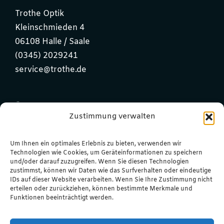
Trothe Optik
Kleinschmieden 4
06108 Halle / Saale
(0345) 2029241
service@trothe.de
ÖFFNUNGSZEITEN:
Zustimmung verwalten
MO bis FR: 9.00 – 18.00 Uhr
Um Ihnen ein optimales Erlebnis zu bieten, verwenden wir
SA: 9.30 – 13.00 Uhr
Technologien wie Cookies, um Geräteinformationen zu speichern
und/oder darauf zuzugreifen. Wenn Sie diesen Technologien
zustimmst, können wir Daten wie das Surfverhalten oder eindeutige
IDs auf dieser Website verarbeiten. Wenn Sie Ihre Zustimmung nicht
Kontakt
erteilen oder zurückziehen, können bestimmte Merkmale und
Funktionen beeinträchtigt werden.
Impressum